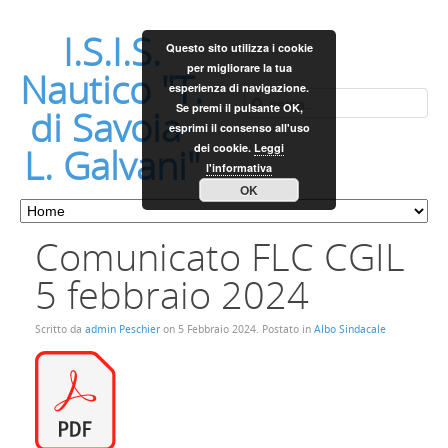
I.S.I.S.
Questo sito utilizza i cookie
per migliorare la tua
Nautico "T.
esperienza di navigazione.
Se premi il pulsante OK,
di Savoia-
esprimi il consenso all'uso
L. Galvani"
dei cookie.
Leggi
l'informativa
OK
Comunicato FLC CGIL
5 febbraio 2024
Scritto da
admin Peschier
on
5 Febbraio 2024
. Postato in
Albo Sindacale