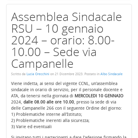
Assemblea Sindacale
RSU – 10 gennaio
2024 – orario: 8.00-
10.00 – Sede via
Campanelle
Scritto da
Lucia Orecchini
on
21 Dicembre 2023
. Postato in
Albo Sindacale
Viene indetta, ai sensi del vigente CCNL, un’assemblea
sindacale in orario di servizio, per il personale docente e
ATA, da tenersi nella giornata di
MERCOLEDì 10 GENNAIO
2024,
dalle 08.00 alle ore 10.00
, presso la sede di via
delle Campanelle 266 con il seguente Ordine del giorno:
1) Problematiche interne all’Istituto;
2) Problematiche inerenti alla sicurezza;
3) Varie ed eventuali
Si invitano tutti i partecipanti a dare l’adesione firmando la